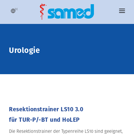
DE
SAMED
NEWS
Urologie
SIMULATOREN
TRAIN YOUR TEAM
DIENSTLEISTUNG
KONTAKT
Resektionstrainer LS10 3.0
LOGIN
für TUR-P/-BT und HoLEP
Die Resektionstrainer der Typenreihe LS10 sind geeignet,